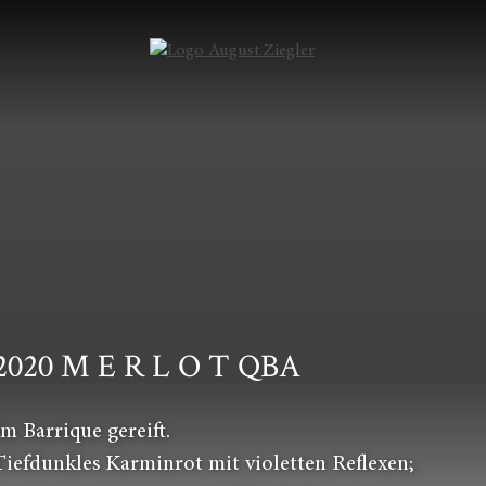
2020 M E R L O T QBA
Im Barrique gereift.
Tiefdunkles Karminrot mit violetten Reflexen;