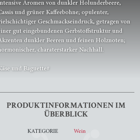
intensive Aromen von dunkler Holunderbeere,
Cassis und grüner Kaffeebohne; opulenter,
vielschichtiger Geschmackseindruck, getragen von
einer gut eingebundenen Gerbstoffstruktur und
Akzenten dunkler Beeren und feinen Holznoten;
hormonischer, charaterstarker Nachhall.
Käse und Baguette#
PRODUKTINFORMATIONEN IM
ÜBERBLICK
KATEGORIE
Wein