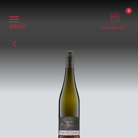
0
MENÜ
WARENKORB