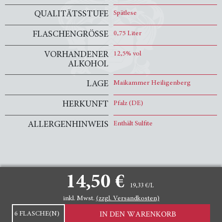
QUALITÄTSSTUFE
Spätlese
FLASCHENGRÖSSE
0,75 Liter
VORHANDENER
12,5% vol
ALKOHOL
LAGE
Maikammer Heiligenberg
HERKUNFT
Pfalz (DE)
ALLERGENHINWEIS
Enthält Sulfite
AUSGEZEICHNET
14,50 €
19,33 €/L
GOLDENER PREIS DER DLG
inkl. Mwst.
(zzgl. Versandkosten)
Menge
IMPRESSUM
AGB
WIDERRUFSRECHT
IN DEN WARENKORB