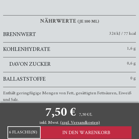
NÄHRWERTE
(JE 100 ML)
324 kJ / 77 kcal
BRENNWERT
1,6 g
KOHLENHYDRATE
0,6 g
DAVON ZUCKER
0 g
BALLASTSTOFFE
Enthält geringfügige Mengen von Fett, gesättigten Fettsäuren, Eiweiß
und Salz.
7,50 €
7,50 €/L
inkl. Mwst.
(zzgl. Versandkosten)
Menge
IMPRESSUM
AGB
WIDERRUFSRECHT
IN DEN WARENKORB