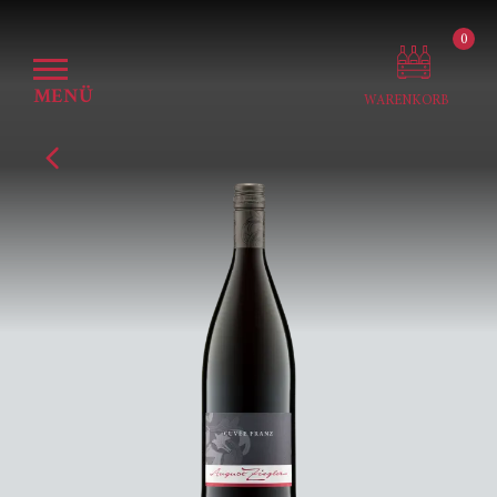
0
MENÜ
WARENKORB