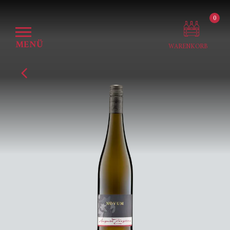
0
MENÜ
WARENKORB