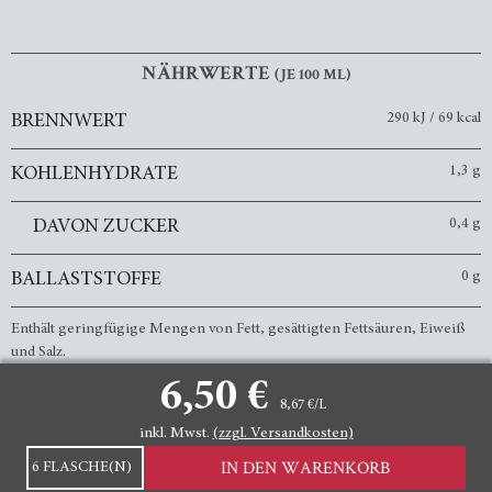
NÄHRWERTE
(JE 100 ML)
290 kJ / 69 kcal
BRENNWERT
1,3 g
KOHLENHYDRATE
0,4 g
DAVON ZUCKER
0 g
BALLASTSTOFFE
Enthält geringfügige Mengen von Fett, gesättigten Fettsäuren, Eiweiß
und Salz.
6,50 €
8,67 €/L
inkl. Mwst.
(zzgl. Versandkosten)
Menge
IMPRESSUM
AGB
WIDERRUFSRECHT
IN DEN WARENKORB