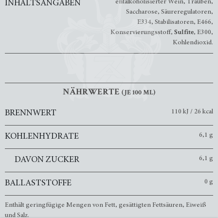
entalkoholisierter Wein, Trauben,
INHALTSANGABEN
Saccharose, Säureregulatoren,
E334, Stabilisatoren, E466,
Konservierungsstoff,
Sulfite
, E300,
Kohlendioxid.
NÄHRWERTE
(JE 100 ML)
110 kJ / 26 kcal
BRENNWERT
6,1 g
KOHLENHYDRATE
6,1 g
DAVON ZUCKER
0 g
BALLASTSTOFFE
Enthält geringfügige Mengen von Fett, gesättigten Fettsäuren, Eiweiß
und Salz.