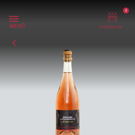
0
MENÜ
WARENKORB